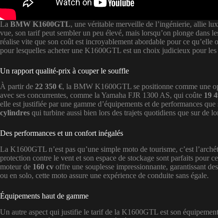
La
BMW K1600GTL
, une véritable merveille de l’ingénierie, allie 
vue, son tarif peut sembler un peu élevé, mais lorsqu’on plonge dans l
réalise vite que son coût est incroyablement abordable pour ce qu’elle o
pour lesquelles acheter une K1600GTL est un choix judicieux pour les
Un rapport qualité-prix à couper le souffle
À partir de
22 350 €
, la BMW K1600GTL se positionne comme une opti
avec ses concurrentes, comme la Yamaha FJR 1300 AS, qui coûte
19 4
elle est justifiée par une gamme d’équipements et de performances qu
cylindres
qui turbine aussi bien lors des trajets quotidiens que sur de l
Des performances et un confort inégalés
La K1600GTL n’est pas qu’une simple moto de tourisme, c’est l’arché
protection contre le vent et son espace de stockage sont parfaits pour c
moteur de
160 cv
offre une souplesse impressionnante, garantissant des
ou en solo, cette moto assure une expérience de conduite sans égale.
Équipements haut de gamme
Un autre aspect qui justifie le tarif de la K1600GTL est son équipement