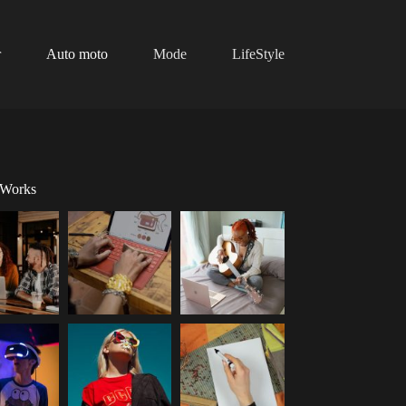
r
Auto moto
Mode
LifeStyle
 Works