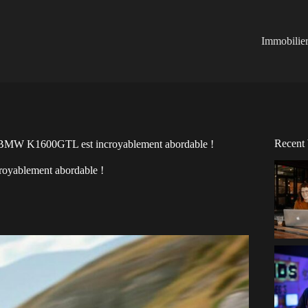
Immobilie
Recent
e la BMW K1600GTL est incroyablement abordable !
royablement abordable !