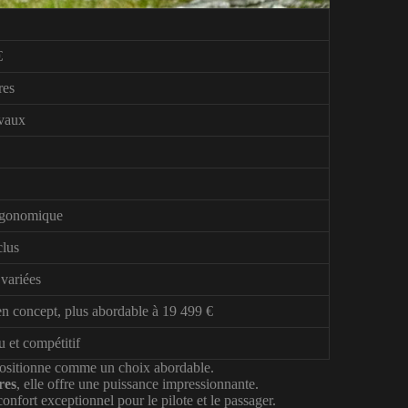
€
res
vaux
rgonomique
clus
variées
n concept, plus abordable à 19 499 €
u et compétitif
itionne comme un choix abordable.
res
, elle offre une puissance impressionnante.
confort exceptionnel pour le pilote et le passager.