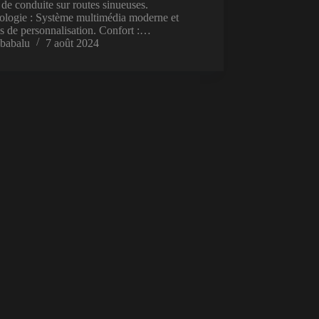
r de conduite sur routes sinueuses.
ologie : Système multimédia moderne et
s de personnalisation. Confort :…
babalu
7 août 2024