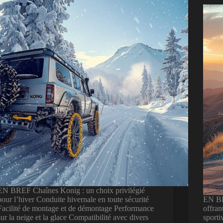
EN BREF Chaînes Konig : un choix privilégié
pour l’hiver Conduite hivernale en toute sécurité
EN BR
Facilité de montage et de démontage Performance
offran
sur la neige et la glace Compatibilité avec divers
sporti