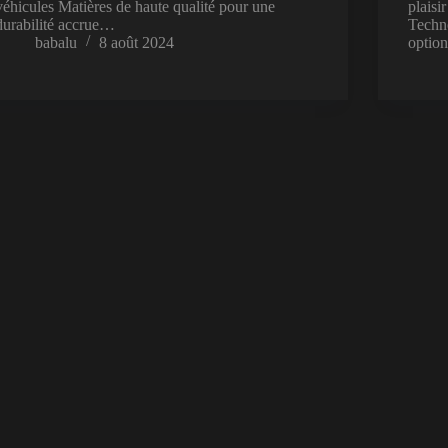
véhicules Matières de haute qualité pour une
plaisi
durabilité accrue…
Techn
babalu
8 août 2024
option