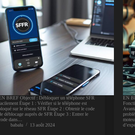
EN BREF Objectif : Débloquer un téléphone SFR
EN BR
facilement Étape 1 : Vérifier si le téléphone est
Fonct
bloqué sur le réseau SFR Étape 2 : Obtenir le code
Avanta
de déblocage auprès de SFR Étape 3 : Entrer le
problè
code dans…
moteur
babalu
13 août 2024
d’expé