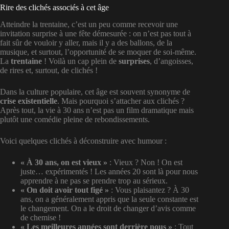
Rire des clichés associés à cet âge
Atteindre la trentaine, c’est un peu comme recevoir une
invitation surprise à une fête démesurée : on n’est pas tout à
fait sûr de vouloir y aller, mais il y a des ballons, de la
musique, et surtout, l’opportunité de se moquer de soi-même.
La
trentaine
! Voilà un cap plein de
surprises
, d’angoisses,
de rires et, surtout, de clichés !
Dans la culture populaire, cet âge est souvent synonyme de
crise existentielle
. Mais pourquoi s’attacher aux clichés ?
Après tout, la vie à 30 ans n’est pas un film dramatique mais
plutôt une comédie pleine de rebondissements.
Voici quelques clichés à déconstruire avec humour :
« À 30 ans, on est vieux »
: Vieux ? Non ! On est
juste… expérimentés ! Les années 20 sont là pour nous
apprendre à ne pas se prendre trop au sérieux.
« On doit avoir tout figé »
: Vous plaisantez ? À 30
ans, on a généralement appris que la seule constante est
le changement. On a le droit de changer d’avis comme
de chemise !
« Les meilleures années sont derrière nous »
: Tout